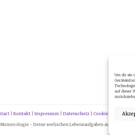
Um dir ein 
Geräteinfor
Technologie
auf dieser 
zurückziehs
Akzep
Start
|
Kontakt
|
Impressum
|
Datenschutz
|
Cookies
|
Über mic
Numerologie - Deine seelischen Lebensaufgaben aus dem Urspru