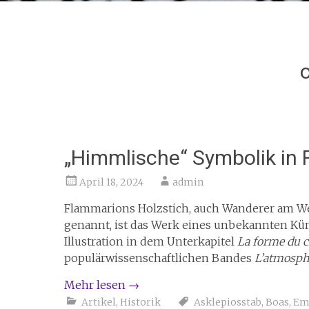
„Himmlische“ Symbolik in 
April 18, 2024
admin
Flammarions Holzstich, auch Wanderer am Wel
genannt, ist das Werk eines unbekannten Küns
Illustration in dem Unterkapitel
La forme du c
populärwissenschaftlichen Bandes
L’atmosph
Mehr lesen
→
Artikel
,
Historik
Asklepiosstab
,
Boas
,
Em