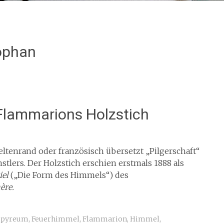
ophan
Flammarions Holzstich
tenrand oder französisch übersetzt „Pilgerschaft“
tlers. Der Holzstich erschien erstmals 1888 als
iel
(„Die Form des Himmels“) des
ère.
pyreum
,
Feuerhimmel
,
Flammarion
,
Himmel
,