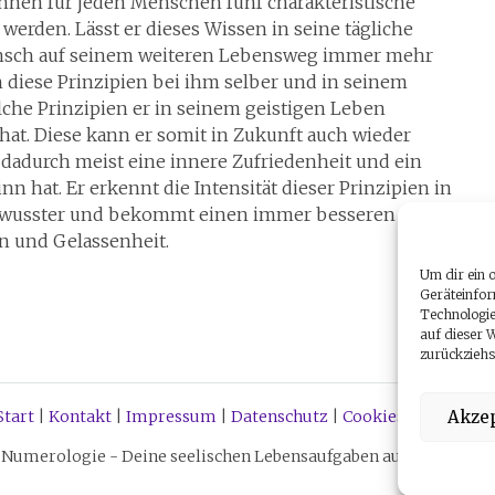
nnen für jeden Menschen fünf charakteristische
erden. Lässt er dieses Wissen in seine tägliche
nsch auf seinem weiteren Lebensweg immer mehr
h diese Prinzipien bei ihm selber und in seinem
lche Prinzipien er in seinem geistigen Leben
t hat. Diese kann er somit in Zukunft auch wieder
dadurch meist eine innere Zufriedenheit und ein
 hat. Er erkennt die Intensität dieser Prinzipien in
ewusster und bekommt einen immer besseren
n und Gelassenheit.
Um dir ein 
Geräteinfor
Technologie
auf dieser 
zurückziehs
Akzep
Start
|
Kontakt
|
Impressum
|
Datenschutz
|
Cookies
|
Über mic
Numerologie - Deine seelischen Lebensaufgaben aus dem Urspru