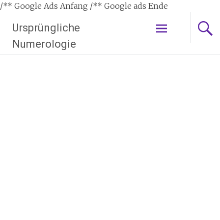
/** Google Ads Anfang
/** Google ads Ende
Zum
Ursprüngliche
Inhalt
springen
Numerologie