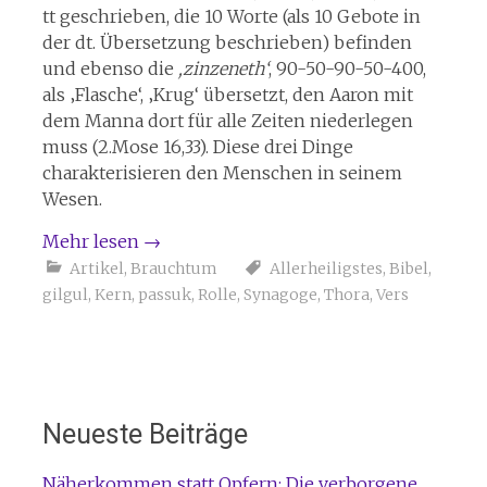
tt geschrieben, die 10 Worte (als 10 Gebote in
der dt. Übersetzung beschrieben) befinden
und ebenso die
,zinzeneth‘
, 90-50-90-50-400,
als ‚Flasche‘, ‚Krug‘ übersetzt, den Aaron mit
dem Manna dort für alle Zeiten niederlegen
muss (2.Mose 16,33). Diese drei Dinge
charakterisieren den Menschen in seinem
Wesen.
Mehr lesen
→
Artikel
,
Brauchtum
Allerheiligstes
,
Bibel
,
gilgul
,
Kern
,
passuk
,
Rolle
,
Synagoge
,
Thora
,
Vers
Neueste Beiträge
Näherkommen statt Opfern: Die verborgene