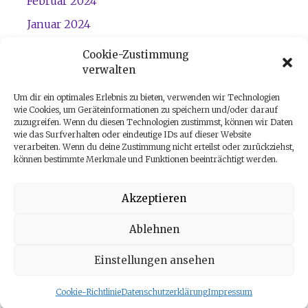
Februar 2024
Januar 2024
Dezember 2023
Cookie-Zustimmung
verwalten
November 2023
Um dir ein optimales Erlebnis zu bieten, verwenden wir Technologien
wie Cookies, um Geräteinformationen zu speichern und/oder darauf
zuzugreifen. Wenn du diesen Technologien zustimmst, können wir Daten
wie das Surfverhalten oder eindeutige IDs auf dieser Website
verarbeiten. Wenn du deine Zustimmung nicht erteilst oder zurückziehst,
können bestimmte Merkmale und Funktionen beeinträchtigt werden.
Akzeptieren
Start
|
Kontakt
|
Impressum
|
Datenschutz
|
Cookies
|
Über
Ablehnen
mich
Einstellungen ansehen
© 2025 - Ursprüngliche Numerologie - Deine seelischen
Lebensaufgaben aus dem Ursprung. All Rights Reserved.
Cookie-Richtlinie
Datenschutzerklärung
Impressum