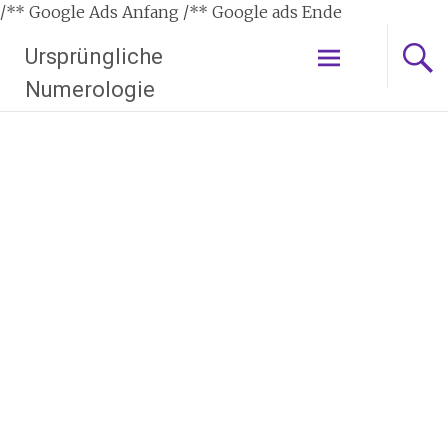
/** Google Ads Anfang
/** Google ads Ende
Zum
Ursprüngliche
Inhalt
springen
Numerologie